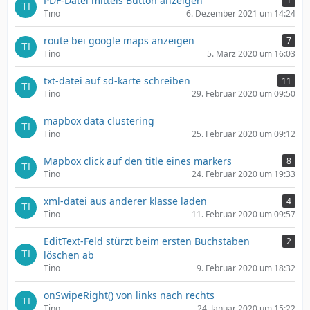
PDF-Datei mittels Button anzeigen
1
Tino
6. Dezember 2021 um 14:24
route bei google maps anzeigen
7
Tino
5. März 2020 um 16:03
txt-datei auf sd-karte schreiben
11
Tino
29. Februar 2020 um 09:50
mapbox data clustering
Tino
25. Februar 2020 um 09:12
Mapbox click auf den title eines markers
8
Tino
24. Februar 2020 um 19:33
xml-datei aus anderer klasse laden
4
Tino
11. Februar 2020 um 09:57
EditText-Feld stürzt beim ersten Buchstaben
2
löschen ab
Tino
9. Februar 2020 um 18:32
onSwipeRight() von links nach rechts
Tino
24. Januar 2020 um 15:22