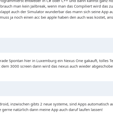
rogrammierst entweder in C# oder C++ und dann kannst ganz nor
rauch man kein Jailbreak, wenn man das Compiliert wird das zu e
 klappt auch der Simulator wunderbar das mann sich seine App
uss ja noch einen acc bei apple haben den auch was kostet, ansc
rade Spontan hier in Luxemburg ein Nexus One gakauft, tolles Tei
mit dem 3000 screen dann wird das nexus auch wieder abgeschobe
ndroid, inzwischen gibts 2 neue systeme, sind Apps automatisch 
gerne natürlich dann meine App auch daruf laufen lassen!