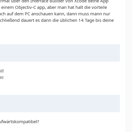
mal über den Interface Builder von Xcode deine App
inem Objectiv-C app, aber man hat halt die vorteile
 auch auf dem PC anschauen kann, dann muss mann nur
hließend dauert es dann die üblichen 14 Tage bis deine
l!
n!
aufwärtskompatibel?