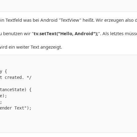
n Textfeld was bei Android "TextView" heißt. Wir erzeugen also d
u benutzen wir "
tv.setText("Hello, Android");
". Als letztes müs
d ein weiter Text angezeigt.