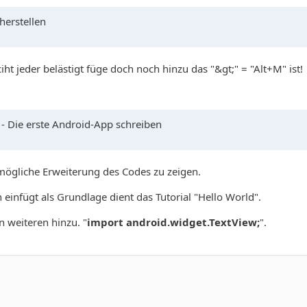
herstellen
t jeder belästigt füge doch noch hinzu das "&gt;" = "Alt+M" ist!
 - Die erste Android-App schreiben
e mögliche Erweiterung des Codes zu zeigen.
n einfügt als Grundlage dient das Tutorial "Hello World".
n weiteren hinzu. "
import android.widget.TextView;
".