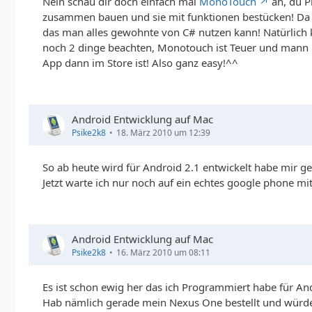
Nein schau dir doch einfach mal
MonoTouch
an, du P
zusammen bauen und sie mit funktionen bestücken! Da b
das man alles gewohnte von C# nutzen kann! Natürlich
noch 2 dinge beachten, Monotouch ist Teuer und mann m
App dann im Store ist! Also ganz easy!^^
Android Entwicklung auf Mac
Psike2k8
18. März 2010 um 12:39
So ab heute wird für Android 2.1 entwickelt habe mir ge
Jetzt warte ich nur noch auf ein echtes google phone 
Android Entwicklung auf Mac
Psike2k8
16. März 2010 um 08:11
Es ist schon ewig her das ich Programmiert habe für A
Hab nämlich gerade mein Nexus One bestellt und würde 