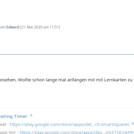
 von
Edward
(
21. Mai 2020 um 11:51
)
nsehen. Wollte schon lange mal anfangen mit mit Lernkarten zu 
oating Timer
iel -
https://play.google.com/store/apps/det…ch.smartsquares
von mir -
https://play.google.com/store/apps/dev…043736244