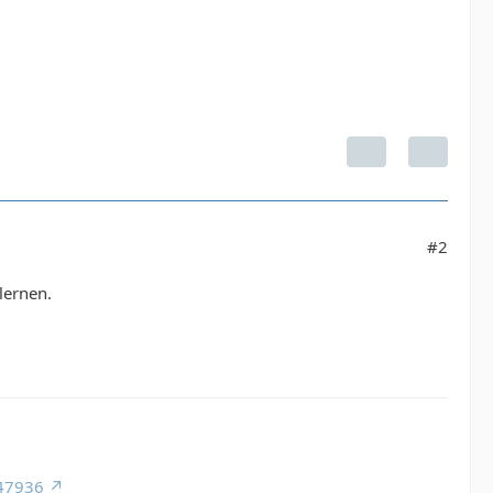
#2
lernen.
947936