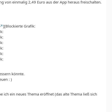
ung von einmalig 2,49 Euro aus der App heraus freischalten.
][Blockierte Grafik:
ik:
ik:
ik:
ik:
ik:
ik:
essern könnte.
uen : )
e ich ein neues Thema eröffnet (das alte Thema ließ sich