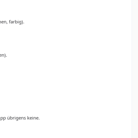
en, farbig).
en).
App übrigens keine.