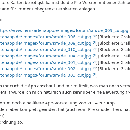
weitere Karten benötigst, kannst du die Pro-Version mit einer Zahl
 dann für immer unbegrenzt Lernkarten anlegen.
:
ttps://www.lernkartenapp.de/images/forum/sm/de_009_cut.jpg
artenapp.de/images/forum/sm/de_006_cut.jpg
][Blockierte Graf
artenapp.de/images/forum/sm/de_008_cut.jpg
][Blockierte Graf
artenapp.de/images/forum/sm/de_010_cut.jpg
][Blockierte Graf
artenapp.de/images/forum/sm/de_004_cut.jpg
][Blockierte Graf
artenapp.de/images/forum/sm/de_001_cut.jpg
][Blockierte Graf
artenapp.de/images/forum/sm/de_002_cut.jpg
][Blockierte Graf
artenapp.de/images/forum/sm/de_003_cut.jpg
]
 ihr euch die App anschaut und mir mitteilt, was man noch verb
gefällt würde ich mich natürlich auch sehr über eine Bewertung fre
 Forum noch eine ältere App-Vorstellung von 2014 zur App.
tdem aber komplett geändert hat (auch vom Preismodell her), hab
en).
 Ordnung so.