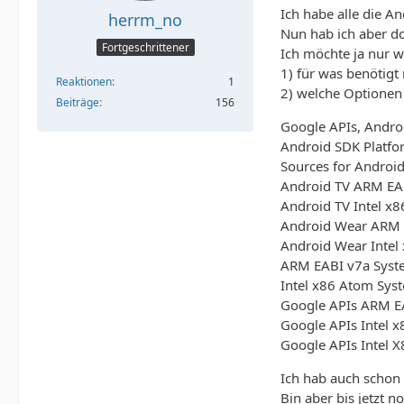
Ich habe alle die A
herrm_no
Nun hab ich aber d
Fortgeschrittener
Ich möchte ja nur wi
1) für was benötigt
Reaktionen
1
2) welche Optione
Beiträge
156
Google APIs, Andro
Android SDK Platfo
Sources for Android
Android TV ARM EAB
Android TV Intel x
Android Wear ARM E
Android Wear Intel
ARM EABI v7a Syst
Intel x86 Atom Sys
Google APIs ARM E
Google APIs Intel 
Google APIs Intel 
Ich hab auch schon 
Bin aber bis jetzt n