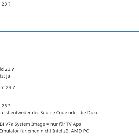
 23 ?
id 23 ?
zt ja
rm 23 ?
 23 ?
au ist entweder der Source Code oder die Doku
I v7a System Image = nur für TV Aps
Emulator für einen nicht Intel zB. AMD PC