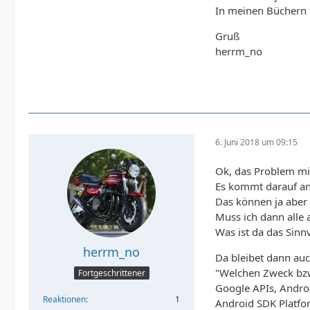
In meinen Büchern 
Gruß
herrm_no
6. Juni 2018 um 09:15
Ok, das Problem mit
Es kommt darauf an
Das können ja aber 
Muss ich dann alle 
Was ist da das Sinnv
herrm_no
Da bleibet dann auc
"Welchen Zweck bzw
Fortgeschrittener
Google APIs, Andro
Reaktionen
1
Android SDK Platfo