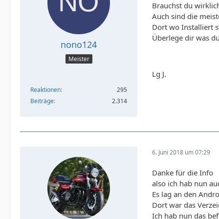
Brauchst du wirklic
Auch sind die meist
Dort wo Installiert 
Überlege dir was du
nono124
Meister
Lg J.
Reaktionen
295
Beiträge
2.314
6. Juni 2018 um 07:29
Danke für die Info
also ich hab nun a
Es lag an den Andr
Dort war das Verze
Ich hab nun das be