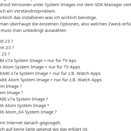
ndroid Versionen unter System Images mit dem SDK Manager verklei
och ein Verständnisproblem.
rklich das installieren was ich wirklich benötige.
 man überhaupt die einzelnen Optionen, also welchen Zweck erfüll
n muss man unbedingt auswählen
id 23 ?
rm 23 ?
 23 ?
I v7a System Image = nur für TV Aps
86 Atom System Image = nur für TV Apps
ABI v7a System Image = nur für z.B. Watch Apps
 x86 Atom System Image = nur für z.B. Watch Apps
em Image ?
tem Image ?
ABI v7a System Image ?
x86 Atom System Image ?
X86 Atom_64 System Image ?
im Internet danach gegoogelt.
och auf keine Seite gelangt wo das erklärt ist.