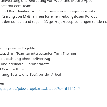
verantwortung und Betreuung von Web- und Mobile-Apps
beit mit dem Team
g und Koordination von Funktions- sowie Integrationstests
hführung von Maßnahmen für einen reibungslosen Rollout
mit den Kunden und regelmäßige Projektbesprechungen runden Dein
slungsreiche Projekte
tausch im Team zu interessanten Tech-Themen
rte Bezahlung ohne Tarifvertrag
n und greifbare Führungskräfte
nd Obst im Büro
lizing-Events und Spaß bei der Arbeit
er:
sjaeger.de/jobs/projektma…b-apps?s=161140