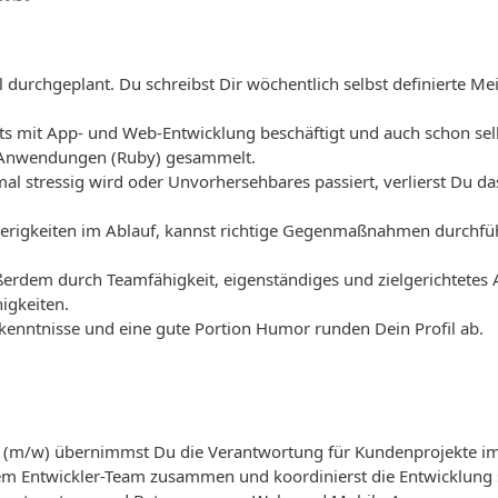
otal durchgeplant. Du schreibst Dir wöchentlich selbst definierte 
its mit App- und Web-Entwicklung beschäftigt und auch schon sel
Anwendungen (Ruby) gesammelt.
al stressig wird oder Unvorhersehbares passiert, verlierst Du da
ierigkeiten im Ablauf, kannst richtige Gegenmaßnahmen durchfüh
erdem durch Teamfähigkeit, eigenständiges und zielgerichtetes A
igkeiten.
kenntnisse und eine gute Portion Humor runden Dein Profil ab.
 (m/w) übernimmst Du die Verantwortung für Kundenprojekte im
dem Entwickler-Team zusammen und koordinierst die Entwicklung 