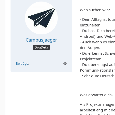
Wen suchen wir?
- Dein Alltag ist t
einzuhalten.
- Du hast Dich bere
Android) und Web-
Campusjaeger
- Auch wenn es einm
den Augen.
DroiDeka
- Du erkennst Schw
Projektteam.
Beiträge
49
- Du überzeugst auß
Kommunikationsfäh
- Sehr gute Deutsch
Was erwartet dich?
Als Projektmanager
arbeitest eng mit 