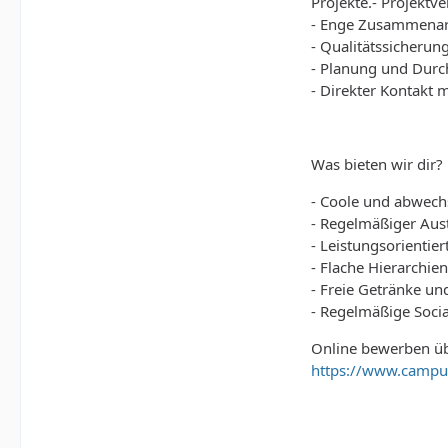
Projekte.- Projekt
- Enge Zusammenar
- Qualitätssicherun
- Planung und Durc
- Direkter Kontakt 
Was bieten wir dir?
- Coole und abwech
- Regelmäßiger Aus
- Leistungsorientie
- Flache Hierarchie
- Freie Getränke u
- Regelmäßige Socia
Online bewerben üb
https://www.campu