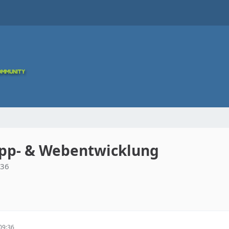
pp- & Webentwicklung
:36
09:36