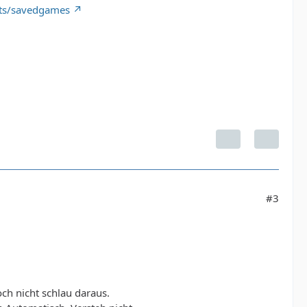
pts/savedgames
#3
h nicht schlau daraus.