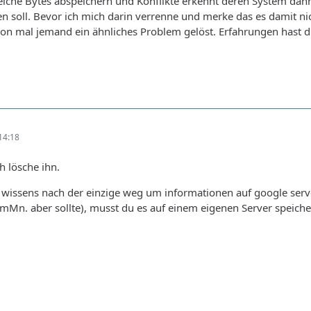
che Bytes abspeichern und Konflikte erkennt deren System dann
en soll. Bevor ich mich darin verrenne und merke das es damit nic
chon mal jemand ein ähnliches Problem gelöst. Erfahrungen hast 
14:18
h lösche ihn.
s wissens nach der einzige weg um informationen auf google ser
s mMn. aber sollte), musst du es auf einem eigenen Server speiche