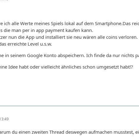
ich alle Werte meines Spiels lokal auf dem Smartphone.Das reich
ns die man per in app payment kaufen kann.
tzer nun die App und installiert sie neu wären alle coins verloren.
das erreichte Level u.s.w.
e in seinem Google Konto abspeichern. Ich finde da nur nichts 
eine Idee habt oder vielleicht ähnliches schon umgesetzt habt!?
13:49
 warum du einen zweiten Thread deswegen aufmachen musstest, ein