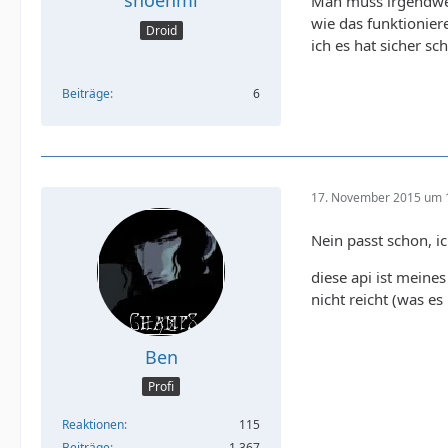
shoehmi
Man muss irgendwel
wie das funktionier
Droid
ich es hat sicher s
Beiträge
6
17. November 2015 um 
Nein passt schon, ic
diese api ist meine
nicht reicht (was e
Ben
Profi
Reaktionen
115
Beiträge
1.367