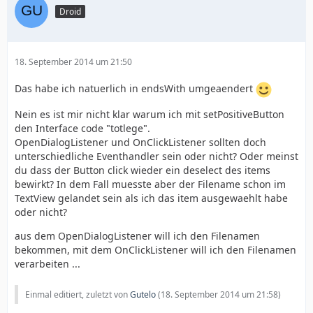
Droid
18. September 2014 um 21:50
Das habe ich natuerlich in endsWith umgeaendert
myFileDialog.show();
Nein es ist mir nicht klar warum ich mit setPositiveButton
den Interface code "totlege".
OpenDialogListener und OnClickListener sollten doch
unterschiedliche Eventhandler sein oder nicht? Oder meinst
du dass der Button click wieder ein deselect des items
bewirkt? In dem Fall muesste aber der Filename schon im
TextView gelandet sein als ich das item ausgewaehlt habe
oder nicht?
aus dem OpenDialogListener will ich den Filenamen
bekommen, mit dem OnClickListener will ich den Filenamen
verarbeiten ...
Einmal editiert, zuletzt von
Gutelo
(
18. September 2014 um 21:58
)