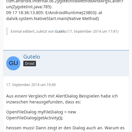
com.android.internal.os.ZygoteInit$MethodAndArgsCaller.r
un(ZygoteInit.java:785)
09-17 18:36:13.805: E/AndroidRuntime(23803): at
dalvik.system.NativeStart.main(Native Method)
Einmal editiert, zuletzt von
Gutelo
(
17. September 2014 um 17:41
)
Gutelo
Droid
17. September 2014 um 19:49
Aus einem Vergleich mit AlertDialog Beispielen habe ich
inzwischen herausgefunden, dass es:
OpenFileDialog myFileDialog = new
OpenFileDialog(getActivity());
heissen muss! Dann zeigt er den Dialog auch an. Warum es