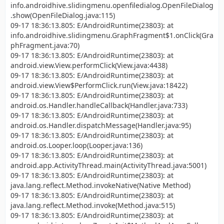
info.androidhive.slidingmenu.openfiledialog.OpenFileDialog
.show(OpenFileDialog.java:115)
09-17 18:36:13.805: E/AndroidRuntime(23803): at
info.androidhive.slidingmenu.GraphFragment$1.onClick(Gra
phFragment.java:70)
09-17 18:36:13.805: E/AndroidRuntime(23803): at
android.view.View.performClick(View.java:4438)
09-17 18:36:13.805: E/AndroidRuntime(23803): at
android.view.View$PerformClick.run(View.java:18422)
09-17 18:36:13.805: E/AndroidRuntime(23803): at
android.os.Handler.handleCallback(Handler.java:733)
09-17 18:36:13.805: E/AndroidRuntime(23803): at
android.os.Handler.dispatchMessage(Handler.java:95)
09-17 18:36:13.805: E/AndroidRuntime(23803): at
android.os.Looper.loop(Looper.java:136)
09-17 18:36:13.805: E/AndroidRuntime(23803): at
android.app.ActivityThread.main(ActivityThread.java:5001)
09-17 18:36:13.805: E/AndroidRuntime(23803): at
java.lang.reflect.Method.invokeNative(Native Method)
09-17 18:36:13.805: E/AndroidRuntime(23803): at
java.lang.reflect.Method.invoke(Method.java:515)
09-17 18:36:13.805: E/AndroidRuntime(23803): at