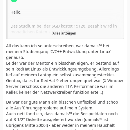
Hallo,
Das Studium bei der SGD kostet 1512€. Bezahlt wird in
monatlichen Raten zu je. 126€.
Alles anzeigen
[...]
Es gibt dazu 11 Studiumshefte. Eines davon beinhaltet
All das kann ich so unterschreiben, war damals™ bei
z. Bsp. die GUI. In jedem Heft sind viel eigenständige
meinem Studiengang 'C/C++ Entwicklung unter Linux'
Aufgaben zu lösen und am Ende des Heftes steht eine
genauso.
größere Hausarbeit an die man danach zum Mentor
Leider war der Mentor ein bisschen eigen, er bestand auf
Gruß Renato
schickt und von ihm Bewertet wird.
sein RedHat Linux als Entwicklungsumgebung. Allerdings
[...]
lief auf meinem Laptop ein selbst zusammengestecktes
So weit ich weiß kann man bei der SGD auch ein
Gentoo, da es für RedHat 9 eher ungeeignet war. (X Window
Probeabo abschließen. So erhält man, ich meine, die
Server zerschoss die anderen TTY, Performance war im
ersten 3 Hefte zum testen und kann sich damit vertraut
Keller, keiner der Netzwerktreiber funktionierte...)
machen.
[...]
Da war der gute Mann ein bisschen unflexibel und schob
Falls ihr weitere Fragen habt stehe ich euch gerne zur
alle Ausführungsprobleme auf mein System.
Verfügung,
Auch nett fand ich, dass damals™ die Beispieldaten noch
auf 3 1/2" Diskette ausgeliefert wurden (damals™ ist
übrigens Mitte 2006!) - aber weder in meinem Haushalt