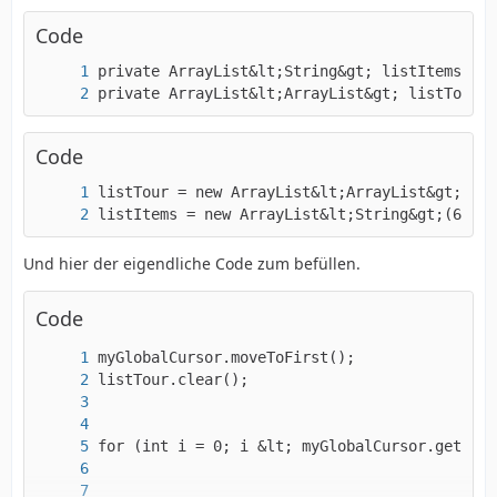
Code
private ArrayList&lt;ArrayList&gt; listTour;
Code
listItems = new ArrayList&lt;String&gt;(6);
Und hier der eigendliche Code zum befüllen.
Code