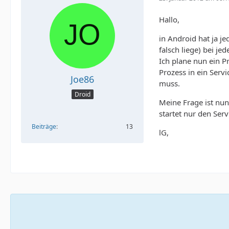
Hallo,
in Android hat ja j
falsch liege) bei je
Ich plane nun ein P
Prozess in ein Serv
Joe86
muss.
Droid
Meine Frage ist nu
startet nur den Serv
Beiträge
13
lG,