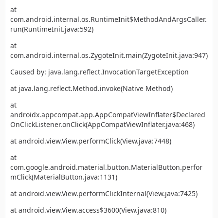
at
com.android.internal.os.RuntimeInit$MethodAndArgsCaller.
run(RuntimeInit.java:592)
at
com.android.internal.os.ZygoteInit.main(ZygoteInit.java:947)
Caused by: java.lang.reflect.InvocationTargetException
at java.lang.reflect.Method.invoke(Native Method)
at
androidx.appcompat.app.AppCompatViewInflater$Declared
OnClickListener.onClick(AppCompatViewInflater.java:468)
at android.view.View.performClick(View.java:7448)
at
com.google.android.material.button.MaterialButton.perfor
mClick(MaterialButton.java:1131)
at android.view.View.performClickInternal(View.java:7425)
at android.view.View.access$3600(View.java:810)