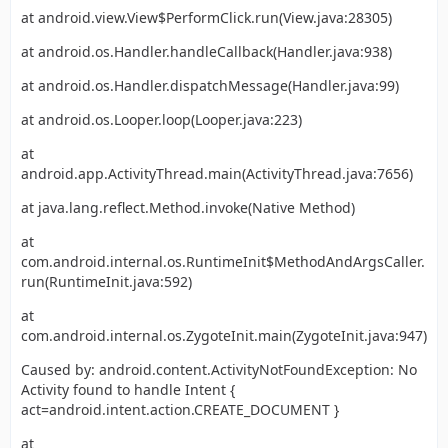
at android.view.View$PerformClick.run(View.java:28305)
at android.os.Handler.handleCallback(Handler.java:938)
at android.os.Handler.dispatchMessage(Handler.java:99)
at android.os.Looper.loop(Looper.java:223)
at
android.app.ActivityThread.main(ActivityThread.java:7656)
at java.lang.reflect.Method.invoke(Native Method)
at
com.android.internal.os.RuntimeInit$MethodAndArgsCaller.
run(RuntimeInit.java:592)
at
com.android.internal.os.ZygoteInit.main(ZygoteInit.java:947)
Caused by: android.content.ActivityNotFoundException: No
Activity found to handle Intent {
act=android.intent.action.CREATE_DOCUMENT }
at