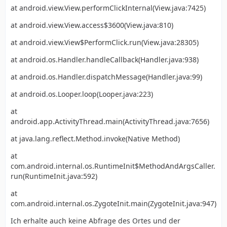
at android.view.View.performClickInternal(View.java:7425)
at android.view.View.access$3600(View.java:810)
at android.view.View$PerformClick.run(View.java:28305)
at android.os.Handler.handleCallback(Handler.java:938)
at android.os.Handler.dispatchMessage(Handler.java:99)
at android.os.Looper.loop(Looper.java:223)
at
android.app.ActivityThread.main(ActivityThread.java:7656)
at java.lang.reflect.Method.invoke(Native Method)
at
com.android.internal.os.RuntimeInit$MethodAndArgsCaller.
run(RuntimeInit.java:592)
at
com.android.internal.os.ZygoteInit.main(ZygoteInit.java:947)
Ich erhalte auch keine Abfrage des Ortes und der