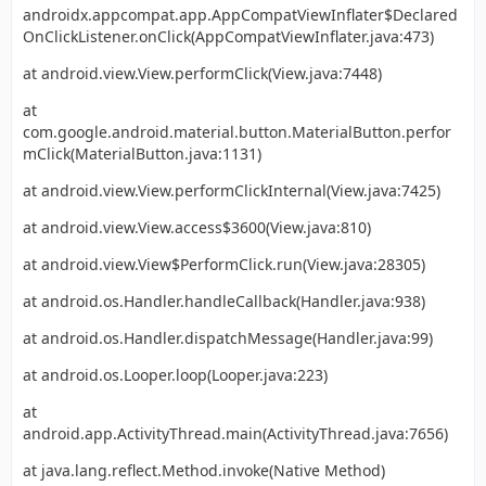
androidx.appcompat.app.AppCompatViewInflater$Declared
OnClickListener.onClick(AppCompatViewInflater.java:473)
at android.view.View.performClick(View.java:7448)
at
com.google.android.material.button.MaterialButton.perfor
mClick(MaterialButton.java:1131)
at android.view.View.performClickInternal(View.java:7425)
at android.view.View.access$3600(View.java:810)
at android.view.View$PerformClick.run(View.java:28305)
at android.os.Handler.handleCallback(Handler.java:938)
    }
at android.os.Handler.dispatchMessage(Handler.java:99)
at android.os.Looper.loop(Looper.java:223)
at
android.app.ActivityThread.main(ActivityThread.java:7656)
at java.lang.reflect.Method.invoke(Native Method)
}