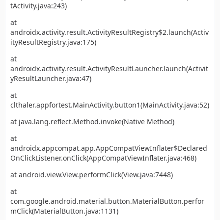
tActivity.java:243)
at
androidx.activity.result.ActivityResultRegistry$2.launch(Activ
ityResultRegistry.java:175)
at
androidx.activity.result.ActivityResultLauncher.launch(Activit
yResultLauncher.java:47)
at
clthaler.appfortest.MainActivity.button1(MainActivity.java:52)
at java.lang.reflect.Method.invoke(Native Method)
at
androidx.appcompat.app.AppCompatViewInflater$Declared
OnClickListener.onClick(AppCompatViewInflater.java:468)
at android.view.View.performClick(View.java:7448)
at
com.google.android.material.button.MaterialButton.perfor
mClick(MaterialButton.java:1131)