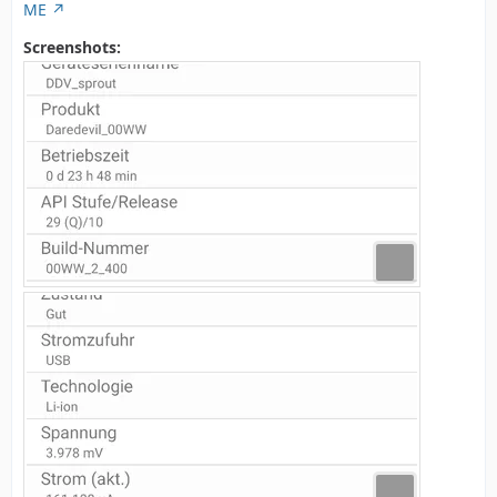
ME
Screenshots: