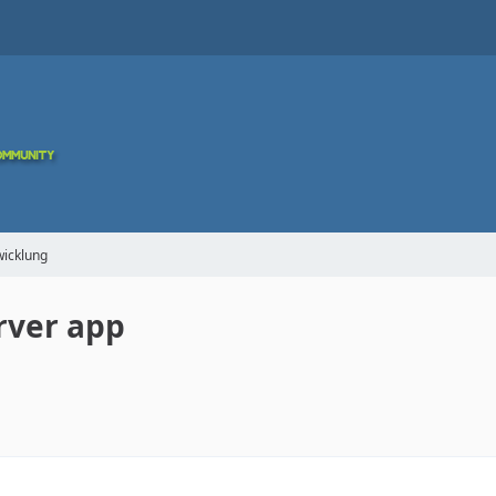
icklung
erver app