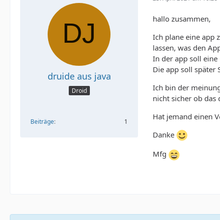
hallo zusammen,
Ich plane eine app 
lassen, was den Ap
In der app soll ein
Die app soll später
druide aus java
Ich bin der meinung 
Droid
nicht sicher ob das 
Hat jemand einen V
Beiträge
1
Danke
Mfg