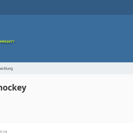
icklung
hockey
0:18