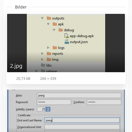
Bilder
2.jpg
20,73 kB
266 × 339