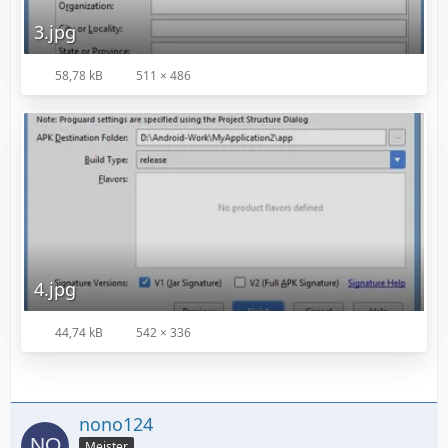
3.jpg
58,78 kB
511 × 486
4.jpg
44,74 kB
542 × 336
nono124
Meister