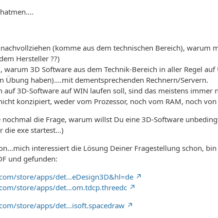
chatmen....
 nachvollziehen (komme aus dem technischen Bereich), warum man
dem Hersteller ??)
d, warum 3D Software aus dem Technik-Bereich in aller Regel au
arin Übung haben)....mit dementsprechenden Rechnern/Servern.
n auf 3D-Software auf WIN laufen soll, sind das meistens immer
t nicht konzipiert, weder vom Prozessor, noch vom RAM, noch von 
ne nochmal die Frage, warum willst Du eine 3D-Software unbedingt 
 die exe startest...)
...mich interessiert die Lösung Deiner Fragestellung schon, bi
IDF und gefunden:
e.com/store/apps/det…eDesign3D&hl=de
e.com/store/apps/det…om.tdcp.threedc
e.com/store/apps/det…isoft.spacedraw