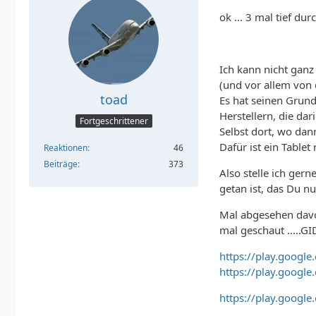
ok ... 3 mal tief dur
Ich kann nicht ganz
(und vor allem von 
toad
Es hat seinen Grun
Herstellern, die d
Fortgeschrittener
Selbst dort, wo dan
Dafür ist ein Table
Reaktionen
46
Beiträge
373
Also stelle ich ger
getan ist, das Du nur
Mal abgesehen davon
mal geschaut .....G
https://play.googl
https://play.googl
https://play.googl