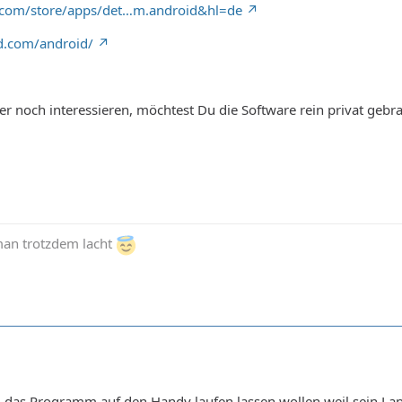
e.com/store/apps/det…m.android&hl=de
d.com/android/
er noch interessieren, möchtest Du die Software rein privat gebr
man trotzdem lacht
d das Programm auf den Handy laufen lassen wollen weil sein Lap