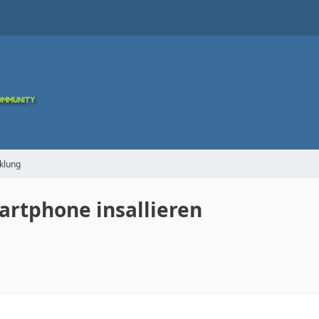
klung
rtphone insallieren