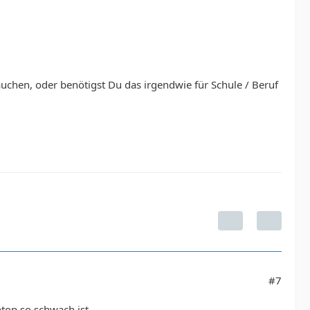
auchen, oder benötigst Du das irgendwie für Schule / Beruf
#7
top so schwach ist.