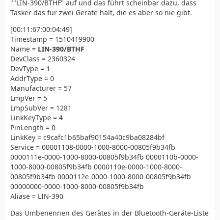
""LIN-390/BTHF" auf und das führt scheinbar dazu, dass
Tasker das für zwei Geräte hält, die es aber so nie gibt.
[00:11:67:00:04:49]
Timestamp = 1510419900
Name =
LIN-390/BTHF
DevClass = 2360324
DevType = 1
AddrType = 0
Manufacturer = 57
LmpVer = 5
LmpSubVer = 1281
LinkKeyType = 4
PinLength = 0
LinkKey = c9cafc1b65baf90154a40c9ba08284bf
Service = 00001108-0000-1000-8000-00805f9b34fb
0000111e-0000-1000-8000-00805f9b34fb 0000110b-0000-
1000-8000-00805f9b34fb 0000110e-0000-1000-8000-
00805f9b34fb 0000112e-0000-1000-8000-00805f9b34fb
00000000-0000-1000-8000-00805f9b34fb
Aliase = LIN-390
Das Umbenennen des Gerätes in der Bluetooth-Geräte-Liste