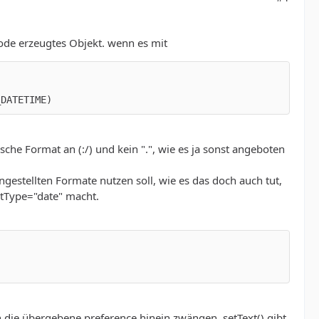
ode erzeugtes Objekt. wenn es mit
_DATETIME)
he Format an (:/) und kein ".", wie es ja sonst angeboten
gestellten Formate nutzen soll, wie es das doch auch tut,
utType="date" macht.
n die übergebene preference hinein zwängen. setText() gibt