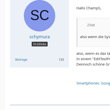
Hallo ChampS,
Zitat
schymura
also wenn die Sy
DroiDeka
also, wenn es das tä
In einem "EditTextPre
Beiträge
133
Dennoch schöne G
Smartphones: Googl