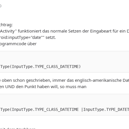
0
chtrag:
eActivity" funktioniert das normale Setzen der Eingabeart für ein
oid:inputType="date"" setzt.
rogrammcode über
tType(InputType.TYPE_CLASS_DATETIME)
ie oben schon geschrieben, immer das englisch-amerikanische Da
en UND den Punkt haben will, so muss man
tType(InputType.TYPE_CLASS_DATETIME |InputType.TYPE_DATE