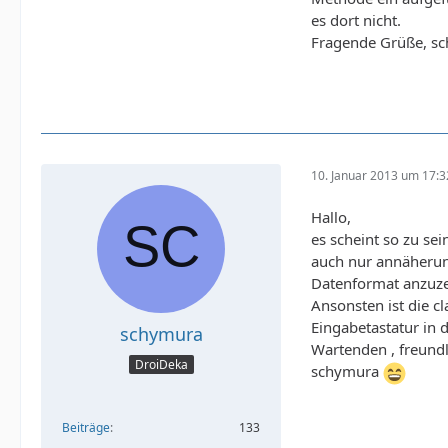
es dort nicht.
Fragende Grüße, s
10. Januar 2013 um 17:3
Hallo,
es scheint so zu se
auch nur annäherun
Datenformat anzuze
Ansonsten ist die c
Eingabetastatur in
schymura
Wartenden , freundl
DroiDeka
schymura
Beiträge
133