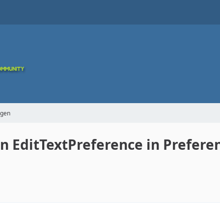
agen
 EditTextPreference in Preferen