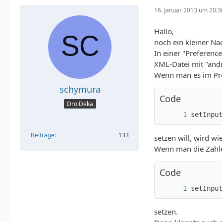
16. Januar 2013 um 20:3
Hallo,
noch ein kleiner Na
In einer "Preferenc
XML-Datei mit "andr
Wenn man es im P
schymura
Code
DroiDeka
setInpu
Beiträge
133
setzen will, wird w
Wenn man die Zahl
Code
setInpu
setzen.