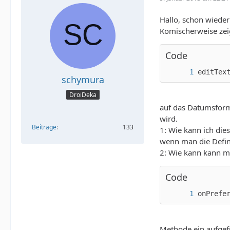
Hallo, schon wieder 
Komischerweise zei
Code
editTex
schymura
DroiDeka
auf das Datumsforma
wird.
Beiträge
133
1: Wie kann ich die
wenn man die Defini
2: Wie kann kann ma
Code
onPrefe
Methode ein aufgefü