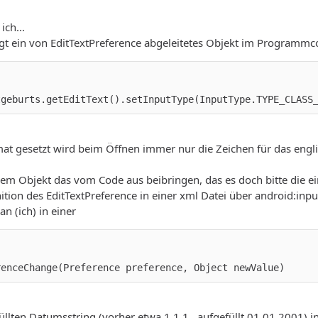
ich...
gt ein von EditTextPreference abgeleitetes Objekt im Programmc
tgeburts.getEditText().setInputType(InputType.TYPE_CLASS
t gesetzt wird beim Öffnen immer nur die Zeichen für das englisc
sem Objekt das vom Code aus beibringen, das es doch bitte die ein
tion des EditTextPreference in einer xml Datei über android:inp
n (ich) in einer
renceChange(Preference preference, Object newValue)
llten Datumsstring (vorher etwa 1.1.1 , aufgefüllt 01.01.2001) i