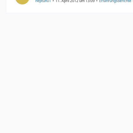
neptun01
11. April 2012 um 13:09
Erfahrungsberichte