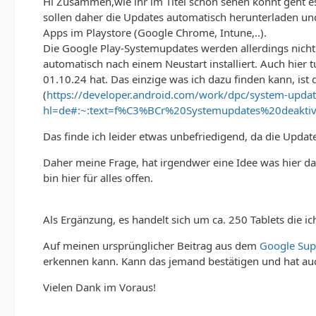
Hi Zusammen,wie ihr im Titel schon sehen könnt geht e
sollen daher die Updates automatisch herunterladen und
Apps im Playstore (Google Chrome, Intune,..).
Die Google Play-Systemupdates werden allerdings nicht 
automatisch nach einem Neustart installiert. Auch hier 
01.10.24 hat. Das einzige was ich dazu finden kann, ist
(
https://developer.android.com/work/dpc/system-updat
hl=de#:~:text=f%C3%BCr%20Systemupdates%20deakti
Das finde ich leider etwas unbefriedigend, da die Update
Daher meine Frage, hat irgendwer eine Idee was hier da
bin hier für alles offen.
Als Ergänzung, es handelt sich um ca. 250 Tablets die ic
Auf meinen ursprünglicher Beitrag aus dem
Google Sup
erkennen kann. Kann das jemand bestätigen und hat auc
Vielen Dank im Voraus!