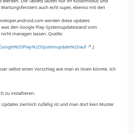
d werden. Die Tablets laufen nur im Kioskmodus und
s Wartungsfensters auch echt super, ebenso mit den
 developer.android.com werden diese updates
id 15 was den Google Play-Systemupdatestand vom
h nicht managen lassen. Quelle:
20Google%20Play%2DSystemupdate%20auf
.)
ser selbst einen Vorschlag wie man es lösen könnte. Ich
h zu installieren.
 Updates ziemlich zufällig ist und man dort kein Muster