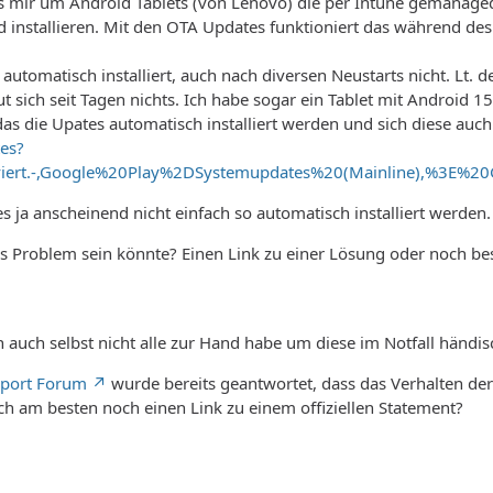
s mir um Android Tablets (von Lenovo) die per Intune gemanage
 installieren. Mit den OTA Updates funktioniert das während de
automatisch installiert, auch nach diversen Neustarts nicht. Lt.
tut sich seit Tagen nichts. Ich habe sogar ein Tablet mit Andro
 das die Upates automatisch installiert werden und sich diese auc
es?
viert.-,Google%20Play%2DSystemupdates%20(Mainline),%3E%
s ja anscheinend nicht einfach so automatisch installiert werden.
s Problem sein könnte? Einen Link zu einer Lösung oder noch bes
h auch selbst nicht alle zur Hand habe um diese im Notfall händisc
port Forum
wurde bereits geantwortet, dass das Verhalten der
h am besten noch einen Link zu einem offiziellen Statement?