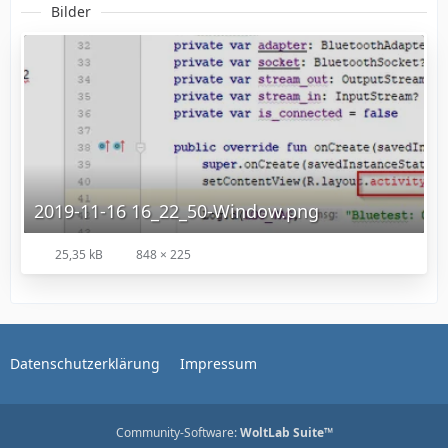
Bilder
2019-11-16 16_22_50-Window.png
25,35 kB
848 × 225
Datenschutzerklärung
Impressum
Community-Software:
WoltLab Suite™