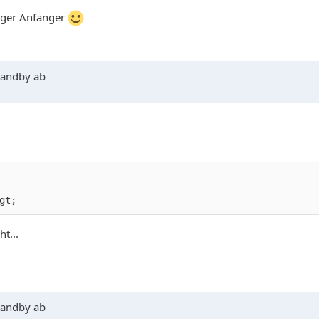
tiger Anfänger
tandby ab
gt;
t...
tandby ab