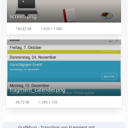
screen.png
180,82 kB
1.920 × 1.080
fragment_calender.png
69,72 kB
1.280 × 720
Grafikbug - Transition von Fragment mit