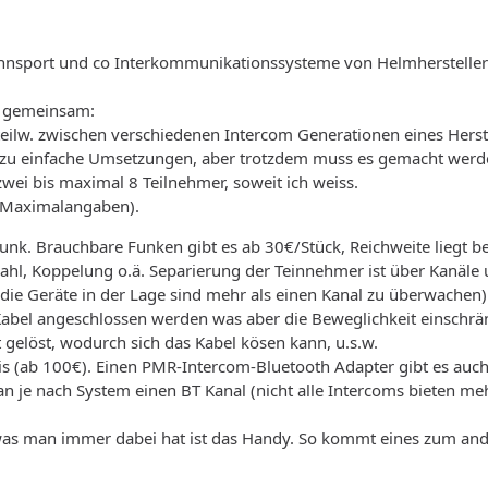
Rennsport und co Interkommunikationssysteme von Helmherstellern
me gemeinsam:
teilw. zwischen verschiedenen Intercom Generationen eines Herste
azu einfache Umsetzungen, aber trotzdem muss es gemacht werden
ei bis maximal 8 Teilnehmer, soweit ich weiss.
r Maximalangaben).
unk. Brauchbare Funken gibt es ab 30€/Stück, Reichweite liegt b
nwahl, Koppelung o.ä. Separierung der Teinnehmer ist über Kanäl
die Geräte in der Lage sind mehr als einen Kanal zu überwachen)
Kabel angeschlossen werden was aber die Beweglichkeit einschrä
 gelöst, wodurch sich das Kabel kösen kann, u.s.w.
s (ab 100€). Einen PMR-Intercom-Bluetooth Adapter gibt es auch,
an je nach System einen BT Kanal (nicht alle Intercoms bieten m
 was man immer dabei hat ist das Handy. So kommt eines zum ande