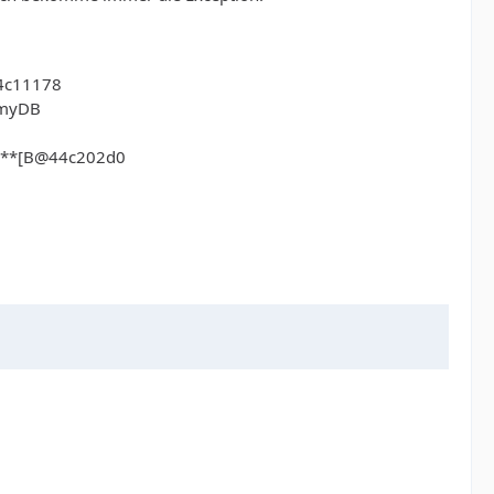
44c11178
/myDB
****[B@44c202d0