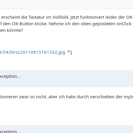
cheint die Tastatur im Vollbild. Jetzt funktioniert leider der OK
 auf den OK-Button klicke. Nehme ich den oben geposteten onClick-
gen könnte?
98/5439/sc20110915161332.jpg
]
ception...
tionieren zwar so nicht, aber ich habs durch verschieben der m
ception...