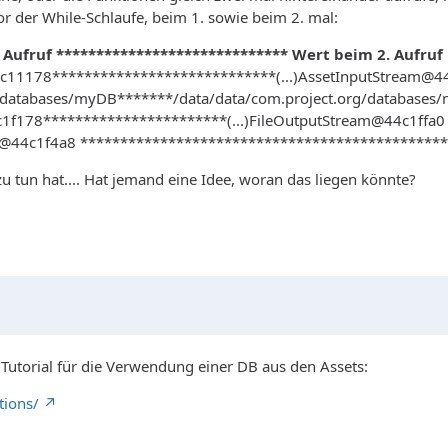
or der While-Schlaufe, beim 1. sowie beim 2. mal:
 Aufruf ***************************** Wert beim 2. Aufruf
44c11178****************************(...)AssetInputStream@
/databases/myDB*******/data/data/com.project.org/databases
1f178***********************(...)FileOutputStream@44c1ffa0
B@44c1f4a8 ********************************************
zu tun hat.... Hat jemand eine Idee, woran das liegen könnte?
n Tutorial für die Verwendung einer DB aus den Assets:
tions/