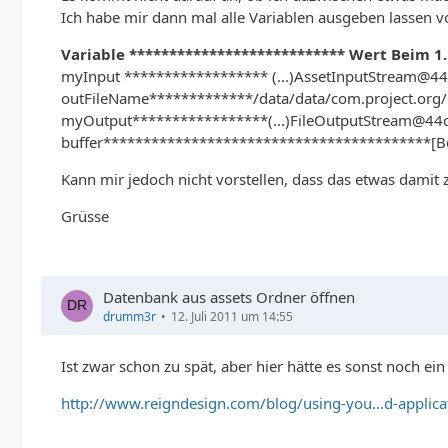
	}
Ich habe mir dann mal alle Variablen ausgeben lassen v
Variable *************************** Wert Beim 1.
myInput ****************** (...)AssetInputStream@
outFileName*************/data/data/com.project.org
myOutput*****************(...)FileOutputStream@44c
buffer*****************************************[
Kann mir jedoch nicht vorstellen, dass das etwas damit 
Grüsse
Datenbank aus assets Ordner öffnen
drumm3r
12. Juli 2011 um 14:55
Ist zwar schon zu spät, aber hier hätte es sonst noch ei
http://www.reigndesign.com/blog/using-you…d-applica