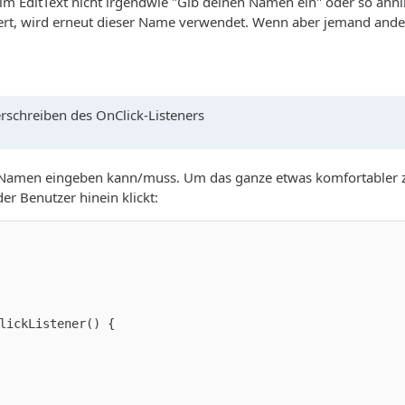
 im EditText nicht irgendwie "Gib deinen Namen ein" oder so ähn
ert, wird erneut dieser Name verwendet. Wenn aber jemand anders
erschreiben des OnClick-Listeners
 Namen eingeben kann/muss. Um das ganze etwas komfortabler zu
er Benutzer hinein klickt: