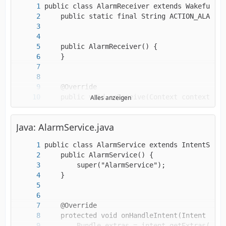
&lt;/manifest&gt;
Alles anzeigen
Java: AlarmService.java
}