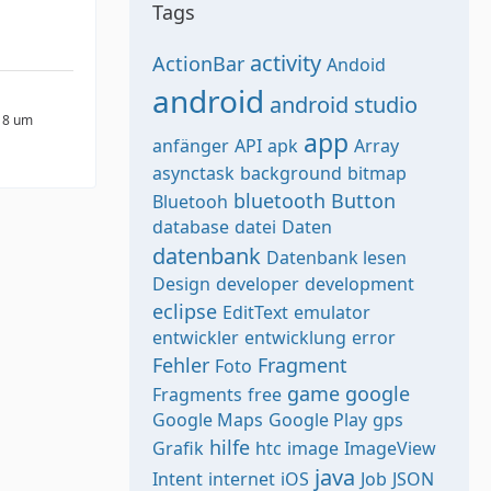
Tags
activity
ActionBar
Andoid
android
android studio
18 um
app
anfänger
API
apk
Array
asynctask
background
bitmap
bluetooth
Button
Bluetooh
database
datei
Daten
datenbank
Datenbank lesen
Design
developer
development
eclipse
EditText
emulator
entwickler
entwicklung
error
Fehler
Fragment
Foto
game
google
Fragments
free
Google Maps
Google Play
gps
hilfe
Grafik
htc
image
ImageView
java
Intent
internet
iOS
Job
JSON