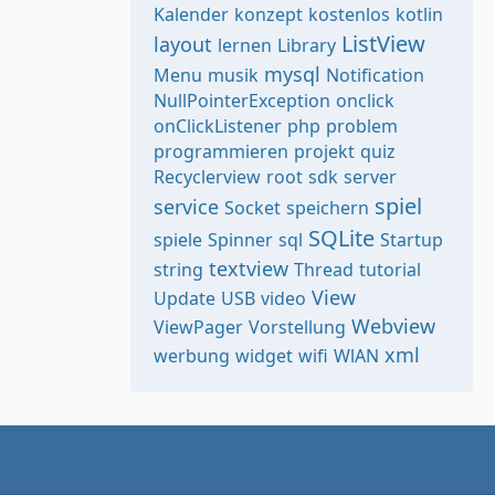
Kalender
konzept
kostenlos
kotlin
ListView
layout
lernen
Library
mysql
Menu
musik
Notification
NullPointerException
onclick
onClickListener
php
problem
programmieren
projekt
quiz
Recyclerview
root
sdk
server
spiel
service
Socket
speichern
SQLite
spiele
Spinner
sql
Startup
textview
string
Thread
tutorial
View
Update
USB
video
Webview
ViewPager
Vorstellung
xml
werbung
widget
wifi
WlAN