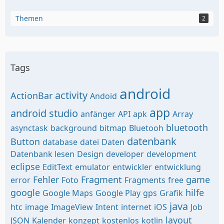
Themen
2
Tags
android
activity
ActionBar
Andoid
app
android studio
anfänger
API
apk
Array
bluetooth
asynctask
background
bitmap
Bluetooh
datenbank
Button
database
datei
Daten
Datenbank lesen
Design
developer
development
eclipse
EditText
emulator
entwickler
entwicklung
Fehler
Fragment
game
error
Foto
Fragments
free
google
hilfe
Google Maps
Google Play
gps
Grafik
java
htc
image
ImageView
Intent
internet
iOS
Job
layout
JSON
Kalender
konzept
kostenlos
kotlin