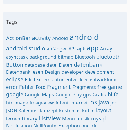
Tags
android
activity
ActionBar
Andoid
app
android studio
anfänger
API
apk
Array
bluetooth
asynctask
background
bitmap
Bluetooh
datenbank
Button
database
datei
Daten
Datenbank lesen
Design
developer
development
eclipse
EditText
emulator
entwickler
entwicklung
Fehler
Fragment
game
error
Foto
Fragments
free
google
hilfe
Google Maps
Google Play
gps
Grafik
java
htc
image
ImageView
Intent
internet
iOS
Job
layout
JSON
Kalender
konzept
kostenlos
kotlin
ListView
mysql
lernen
Library
Menu
musik
Notification
NullPointerException
onclick