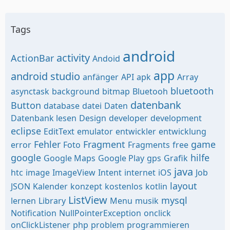
Tags
android
activity
ActionBar
Andoid
app
android studio
anfänger
API
apk
Array
bluetooth
asynctask
background
bitmap
Bluetooh
datenbank
Button
database
datei
Daten
Datenbank lesen
Design
developer
development
eclipse
EditText
emulator
entwickler
entwicklung
Fehler
Fragment
game
error
Foto
Fragments
free
google
hilfe
Google Maps
Google Play
gps
Grafik
java
htc
image
ImageView
Intent
internet
iOS
Job
layout
JSON
Kalender
konzept
kostenlos
kotlin
ListView
mysql
lernen
Library
Menu
musik
Notification
NullPointerException
onclick
onClickListener
php
problem
programmieren