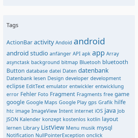
Tags
android
activity
ActionBar
Andoid
app
android studio
anfänger
API
apk
Array
bluetooth
asynctask
background
bitmap
Bluetooh
datenbank
Button
database
datei
Daten
Datenbank lesen
Design
developer
development
eclipse
EditText
emulator
entwickler
entwicklung
Fehler
Fragment
game
error
Foto
Fragments
free
google
hilfe
Google Maps
Google Play
gps
Grafik
java
htc
image
ImageView
Intent
internet
iOS
Job
layout
JSON
Kalender
konzept
kostenlos
kotlin
ListView
mysql
lernen
Library
Menu
musik
Notification
NullPointerException
onclick