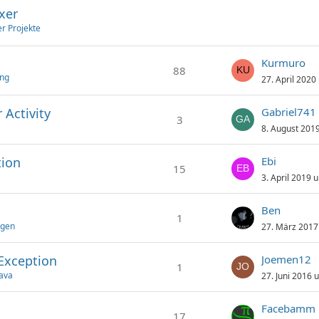
xer
er Projekte
Kurmuro
88
ung
27. April 2020
 Activity
Gabriel741
3
8. August 201
tion
Ebi
15
3. April 2019 
Ben
1
agen
27. März 2017
rException
Joemen12
1
Java
27. Juni 2016 
Facebamm
17