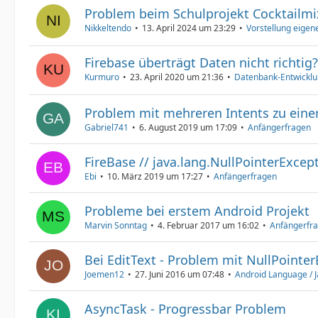
Problem beim Schulprojekt Cocktailmi
Nikkeltendo
13. April 2024 um 23:29
Vorstellung eigen
Firebase überträgt Daten nicht richtig?
Kurmuro
23. April 2020 um 21:36
Datenbank-Entwickl
Problem mit mehreren Intents zu einer
Gabriel741
6. August 2019 um 17:09
Anfängerfragen
FireBase // java.lang.NullPointerExcep
Ebi
10. März 2019 um 17:27
Anfängerfragen
Probleme bei erstem Android Projekt
Marvin Sonntag
4. Februar 2017 um 16:02
Anfängerfr
Bei EditText - Problem mit NullPointe
Joemen12
27. Juni 2016 um 07:48
Android Language / 
AsyncTask - Progressbar Problem