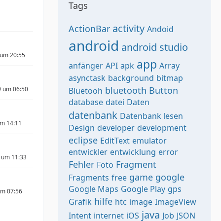
Tags
activity
ActionBar
Andoid
android
android studio
 um 20:55
app
anfänger
API
apk
Array
asynctask
background
bitmap
bluetooth
Button
9 um 06:50
Bluetooh
database
datei
Daten
datenbank
Datenbank lesen
um 14:11
Design
developer
development
eclipse
EditText
emulator
entwickler
entwicklung
error
 um 11:33
Fehler
Fragment
Foto
game
google
Fragments
free
Google Maps
Google Play
gps
um 07:56
hilfe
Grafik
htc
image
ImageView
java
Intent
internet
iOS
Job
JSON