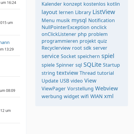
 um 16:24
Kalender
konzept
kostenlos
kotlin
ListView
layout
lernen
Library
mysql
Menu
musik
Notification
2015 um
NullPointerException
onclick
onClickListener
php
problem
programmieren
projekt
quiz
mann
Recyclerview
root
sdk
server
um 13:29
spiel
service
Socket
speichern
SQLite
spiele
Spinner
sql
Startup
textview
string
Thread
tutorial
View
Update
USB
video
Webview
ViewPager
Vorstellung
 um 08:09
xml
werbung
widget
wifi
WlAN
012 um