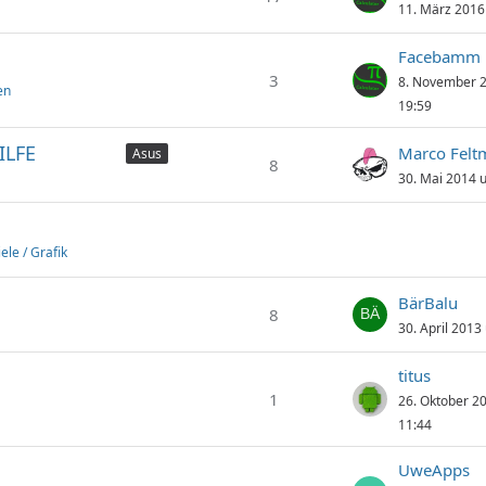
11. März 2016
Facebamm
3
8. November 
en
19:59
ILFE
Marco Felt
Asus
8
30. Mai 2014 
ele / Grafik
BärBalu
8
30. April 2013
titus
1
26. Oktober 2
11:44
UweApps