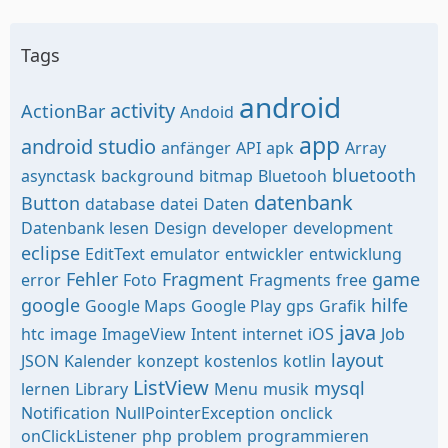
Tags
android
activity
ActionBar
Andoid
app
android studio
anfänger
API
apk
Array
bluetooth
asynctask
background
bitmap
Bluetooh
datenbank
Button
database
datei
Daten
Datenbank lesen
Design
developer
development
eclipse
EditText
emulator
entwickler
entwicklung
Fehler
Fragment
game
error
Foto
Fragments
free
google
hilfe
Google Maps
Google Play
gps
Grafik
java
htc
image
ImageView
Intent
internet
iOS
Job
layout
JSON
Kalender
konzept
kostenlos
kotlin
ListView
mysql
lernen
Library
Menu
musik
Notification
NullPointerException
onclick
onClickListener
php
problem
programmieren