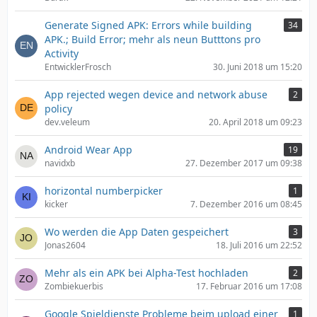
Generate Signed APK: Errors while building
34
APK.; Build Error; mehr als neun Butttons pro
Activity
EntwicklerFrosch
30. Juni 2018 um 15:20
App rejected wegen device and network abuse
2
policy
dev.veleum
20. April 2018 um 09:23
Android Wear App
19
navidxb
27. Dezember 2017 um 09:38
horizontal numberpicker
1
kicker
7. Dezember 2016 um 08:45
Wo werden die App Daten gespeichert
3
Jonas2604
18. Juli 2016 um 22:52
Mehr als ein APK bei Alpha-Test hochladen
2
Zombiekuerbis
17. Februar 2016 um 17:08
Google Spieldienste Probleme beim upload einer
1