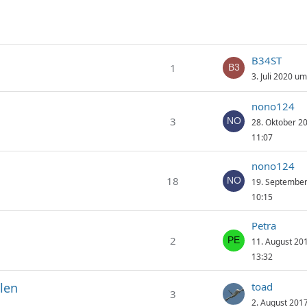
B34ST
1
3. Juli 2020 u
nono124
3
28. Oktober 2
11:07
nono124
18
19. Septembe
10:15
Petra
2
11. August 20
13:32
llen
toad
3
2. August 201