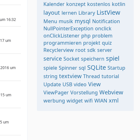
Kalender
konzept
kostenlos
kotlin
ListView
layout
lernen
Library
 um 16:32
mysql
Menu
musik
Notification
NullPointerException
onclick
onClickListener
php
problem
017 um
programmieren
projekt
quiz
Recyclerview
root
sdk
server
spiel
service
Socket
speichern
SQLite
spiele
Spinner
sql
Startup
 2016 um
textview
string
Thread
tutorial
View
Update
USB
video
Webview
ViewPager
Vorstellung
015 um
xml
werbung
widget
wifi
WlAN
15 um