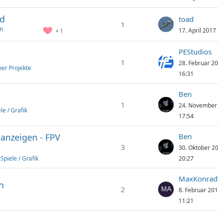
nd
toad
1
n
17. April 2017
1
PEStudios
1
28. Februar 2
ner Projekte
16:31
Ben
1
24. November
le / Grafik
17:54
anzeigen - FPV
Ben
3
30. Oktober 2
Spiele / Grafik
20:27
MaxKonrad
n
2
8. Februar 20
11:21