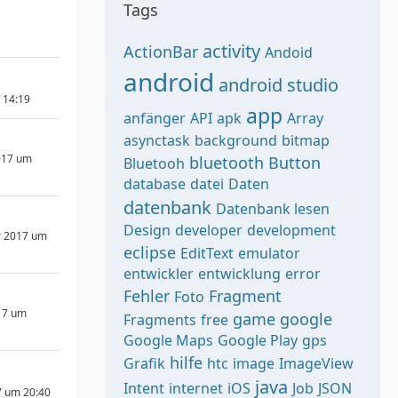
Tags
activity
ActionBar
Andoid
android
android studio
m 14:19
app
anfänger
API
apk
Array
asynctask
background
bitmap
017 um
bluetooth
Button
Bluetooh
database
datei
Daten
datenbank
Datenbank lesen
Design
developer
development
r 2017 um
eclipse
EditText
emulator
entwickler
entwicklung
error
Fehler
Fragment
Foto
17 um
game
google
Fragments
free
Google Maps
Google Play
gps
hilfe
Grafik
htc
image
ImageView
java
Intent
internet
iOS
Job
JSON
7 um 20:40